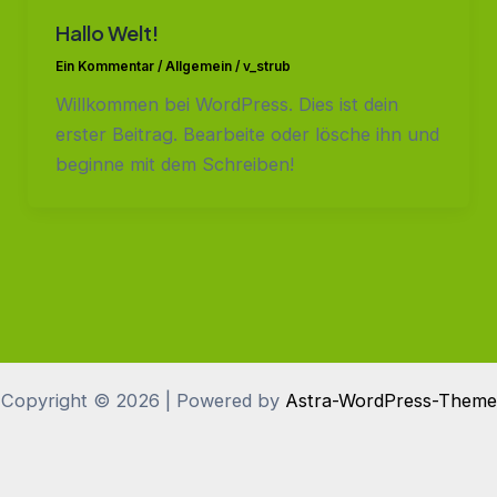
Hallo Welt!
Ein Kommentar
/
Allgemein
/
v_strub
Willkommen bei WordPress. Dies ist dein
erster Beitrag. Bearbeite oder lösche ihn und
beginne mit dem Schreiben!
Copyright © 2026 | Powered by
Astra-WordPress-Theme